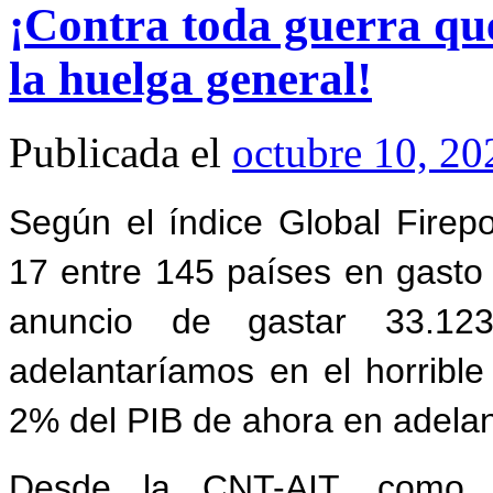
¡Contra toda guerra que
la huelga general!
Publicada el
octubre 10, 20
Según el índice Global Fire
17 entre 145 países en gasto
anuncio
de gastar
33.12
adelantaríamos
en
el
horribl
2% del PIB de ahora en adelan
Desde
la
CNT-AIT,
como