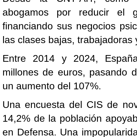
abogamos
por
reducir
el
financiando sus negocios psi
las clases bajas, trabajadoras
Entre
2014
y
2024,
Españ
millones
de
euros,
pasando
d
un aumento del 107%.
Una
encuesta
del
CIS
de
no
14,2%
de
la
población
apoya
en Defensa. Una impopularida